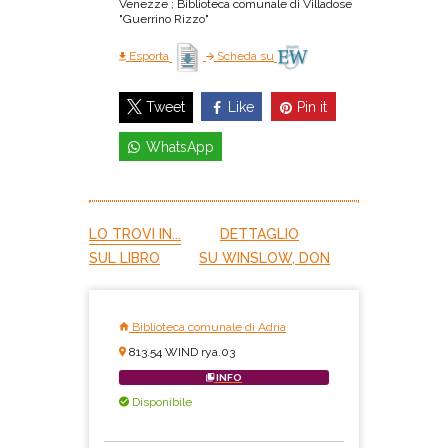
Venezze ; Biblioteca comunale di Villadose
"Guerrino Rizzo"
Esporta
Scheda su
Like
Pin it
Tweet
WhatsApp
LO TROVI IN...
DETTAGLIO
SUL LIBRO
SU WINSLOW, DON
Biblioteca comunale di Adria
813.54 WIND rya.03
INFO
Disponibile