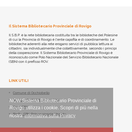
Il Sistema Bibliotecario Provinciale di Rovigo
Il S.B.P. è la rete bibliotecaria costituita tra le biblioteche del Polesine
di cui la Provincia di Rovigo è l'ente capofila e di coordinamento. Le
biblioteche aderenti alla rete erogano servizi di pubblica lettura ai
cittadini, sia individualmente che collettivamente, secondo i principi
della cooperazione. Il Sistema Bibliotecario Provinciale di Rovigo è
riconosciuto come Polo Nazionale del Servizio Bibliotecario Nazionale
(SBN) con il prefisso ROV.
LINK UTILI
Comune di Occhiobello
MLOL - Media Library On Line
NOW Sistema Bibliotecario Provinciale di
Opac SBN
Rovigo utilizza i cookie. Scopri di più nella
BinP - SBN Polo regionale Veneto
nostra
informativa sulla Privacy