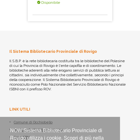
Disponibile
Il Sistema Bibliotecario Provinciale di Rovigo
Il S.B.P. è la rete bibliotecaria costituita tra le biblioteche del Polesine
di cui la Provincia di Rovigo è l'ente capofila e di coordinamento. Le
biblioteche aderenti alla rete erogano servizi di pubblica lettura ai
cittadini, sia individualmente che collettivamente, secondo i principi
della cooperazione. Il Sistema Bibliotecario Provinciale di Rovigo è
riconosciuto come Polo Nazionale del Servizio Bibliotecario Nazionale
(SBN) con il prefisso ROV.
LINK UTILI
Comune di Occhiobello
MLOL - Media Library On Line
NOW Sistema Bibliotecario Provinciale di
Opac SBN
Rovigo utilizza i cookie. Scopri di più nella