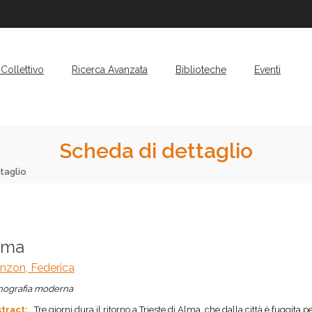
Collettivo
Ricerca Avanzata
Biblioteche
Eventi
Scheda di dettaglio
taglio
lma
nzon, Federica
ografia moderna
tract:
Tre giorni dura il ritorno a Trieste di Alma, che dalla città è fuggita p