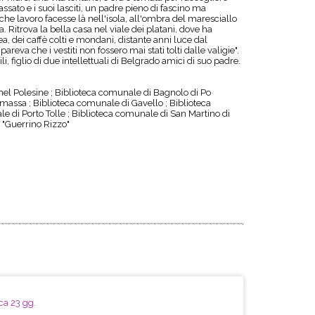
ssato e i suoi lasciti, un padre pieno di fascino ma
che lavoro facesse là nell'isola, all'ombra del maresciallo
. Ritrova la bella casa nel viale dei platani, dove ha
a, dei caffè colti e mondani, distante anni luce dal
eva che i vestiti non fossero mai stati tolti dalle valigie".
li, figlio di due intellettuali di Belgrado amici di suo padre.
el Polesine ; Biblioteca comunale di Bagnolo di Po
lmassa ; Biblioteca comunale di Gavello ; Biblioteca
e di Porto Tolle ; Biblioteca comunale di San Martino di
 "Guerrino Rizzo"
ca 23 gg.