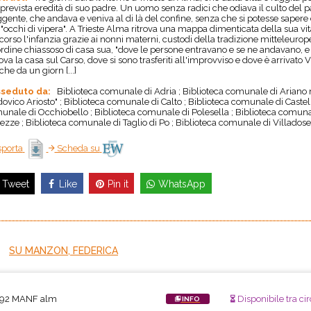
prevista eredità di suo padre. Un uomo senza radici che odiava il culto del pa
gente, che andava e veniva al di là del confine, senza che si potesse sapere 
 "occhi di vipera". A Trieste Alma ritrova una mappa dimenticata della sua vita
corso l'infanzia grazie ai nonni materni, custodi della tradizione mitteleurope
rdine chiassoso di casa sua, "dove le persone entravano e se ne andavano, e par
ova la casa sul Carso, dove si sono trasferiti all'improvviso e dove è arrivato Vi
 che da un giorn [...]
seduto da:
Biblioteca comunale di Adria ; Biblioteca comunale di Ariano n
ovico Ariosto" ; Biblioteca comunale di Calto ; Biblioteca comunale di Caste
unale di Occhiobello ; Biblioteca comunale di Polesella ; Biblioteca comunal
ezze ; Biblioteca comunale di Taglio di Po ; Biblioteca comunale di Villadose
porta
Scheda su
Like
Pin it
WhatsApp
Tweet
SU MANZON, FEDERICA
.92 MANF alm
Disponibile tra cir
INFO