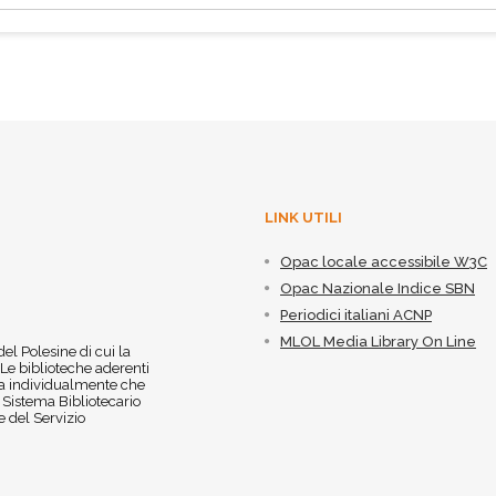
LINK UTILI
Opac locale accessibile W3C
Opac Nazionale Indice SBN
Periodici italiani ACNP
MLOL Media Library On Line
 del Polesine di cui la
 Le biblioteche aderenti
 sia individualmente che
l Sistema Bibliotecario
 del Servizio