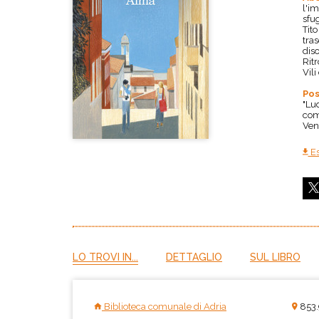
l'im
sfug
Tito
tras
diso
Ritr
Vili
Pos
"Lud
com
Ven
Es
LO TROVI IN...
DETTAGLIO
SUL LIBRO
Biblioteca comunale di Adria
853