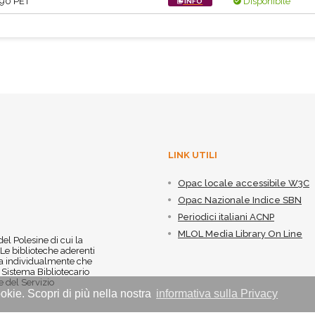
.90 PET
Disponibile
INFO
LINK UTILI
Opac locale accessibile W3C
Opac Nazionale Indice SBN
Periodici italiani ACNP
MLOL Media Library On Line
 del Polesine di cui la
 Le biblioteche aderenti
 sia individualmente che
l Sistema Bibliotecario
 del Servizio
okie. Scopri di più nella nostra
informativa sulla Privacy