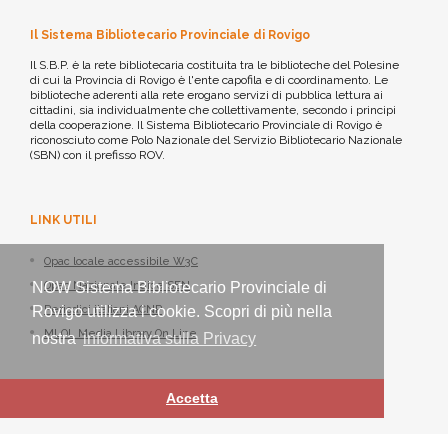
Il Sistema Bibliotecario Provinciale di Rovigo
Il S.B.P. è la rete bibliotecaria costituita tra le biblioteche del Polesine
di cui la Provincia di Rovigo è l'ente capofila e di coordinamento. Le
biblioteche aderenti alla rete erogano servizi di pubblica lettura ai
cittadini, sia individualmente che collettivamente, secondo i principi
della cooperazione. Il Sistema Bibliotecario Provinciale di Rovigo è
riconosciuto come Polo Nazionale del Servizio Bibliotecario Nazionale
(SBN) con il prefisso ROV.
LINK UTILI
Opac locale accessibile W3C
Opac Nazionale Indice SBN
NOW Sistema Bibliotecario Provinciale di
Periodici italiani ACNP
Rovigo utilizza i cookie. Scopri di più nella
MLOL Media Library On Line
nostra
informativa sulla Privacy
Accetta