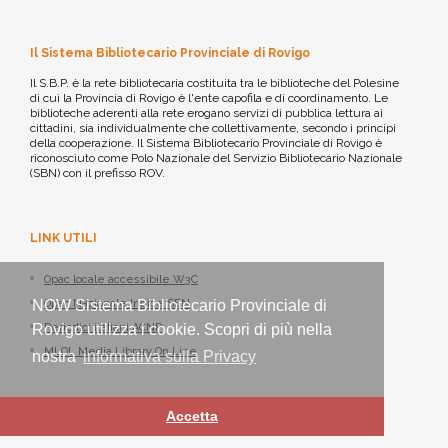
Il Sistema Bibliotecario Provinciale di Rovigo
Il S.B.P. è la rete bibliotecaria costituita tra le biblioteche del Polesine
di cui la Provincia di Rovigo è l'ente capofila e di coordinamento. Le
biblioteche aderenti alla rete erogano servizi di pubblica lettura ai
cittadini, sia individualmente che collettivamente, secondo i principi
della cooperazione. Il Sistema Bibliotecario Provinciale di Rovigo è
riconosciuto come Polo Nazionale del Servizio Bibliotecario Nazionale
(SBN) con il prefisso ROV.
LINK UTILI
Opac locale accessibile W3C
Opac Nazionale Indice SBN
NOW Sistema Bibliotecario Provinciale di
Periodici italiani ACNP
Rovigo utilizza i cookie. Scopri di più nella
MLOL Media Library On Line
nostra
informativa sulla Privacy
Accetta