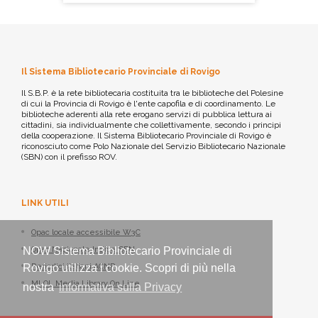
Il Sistema Bibliotecario Provinciale di Rovigo
Il S.B.P. è la rete bibliotecaria costituita tra le biblioteche del Polesine
di cui la Provincia di Rovigo è l'ente capofila e di coordinamento. Le
biblioteche aderenti alla rete erogano servizi di pubblica lettura ai
cittadini, sia individualmente che collettivamente, secondo i principi
della cooperazione. Il Sistema Bibliotecario Provinciale di Rovigo è
riconosciuto come Polo Nazionale del Servizio Bibliotecario Nazionale
(SBN) con il prefisso ROV.
LINK UTILI
Opac locale accessibile W3C
Opac Nazionale Indice SBN
NOW Sistema Bibliotecario Provinciale di
Periodici italiani ACNP
Rovigo utilizza i cookie. Scopri di più nella
MLOL Media Library On Line
nostra
informativa sulla Privacy