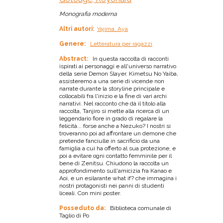
Monografia moderna
Altri autori:
Yajima, Aya
Genere:
Letteratura per ragazzi
Abstract:
In questa raccolta di racconti
ispirati ai personaggi e all'universo narrativo
della serie Demon Slayer. Kimetsu No Yaiba,
assisteremo a una serie di vicende non
narrate durante la storyline principale e
collocabili fra l'inizio e la fine di vari archi
narrativi. Nel racconto che dà il titolo alla
raccolta, Tanjiro si mette alla ricerca di un
leggendario fiore in grado di regalare la
felicità... forse anche a Nezuko? I nostri si
troveranno poi ad affrontare un demone che
pretende fanciulle in sacrificio da una
famiglia a cui ha offerto al sua protezione, e
poi a evitare ogni contatto femminile per il
bene di Zenitsu. Chiudono la raccolta un
approfondimento sull'amicizia fra Kanao e
Aoi, e un esilarante what if? che immagina i
nostri protagonisti nei panni di studenti
liceali. Con mini poster.
Posseduto da:
Biblioteca comunale di
Taglio di Po