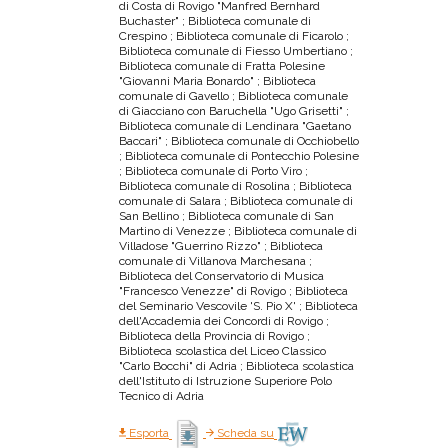
di Costa di Rovigo "Manfred Bernhard
Buchaster" ; Biblioteca comunale di
Crespino ; Biblioteca comunale di Ficarolo ;
Biblioteca comunale di Fiesso Umbertiano ;
Biblioteca comunale di Fratta Polesine
"Giovanni Maria Bonardo" ; Biblioteca
comunale di Gavello ; Biblioteca comunale
di Giacciano con Baruchella "Ugo Grisetti" ;
Biblioteca comunale di Lendinara "Gaetano
Baccari" ; Biblioteca comunale di Occhiobello
; Biblioteca comunale di Pontecchio Polesine
; Biblioteca comunale di Porto Viro ;
Biblioteca comunale di Rosolina ; Biblioteca
comunale di Salara ; Biblioteca comunale di
San Bellino ; Biblioteca comunale di San
Martino di Venezze ; Biblioteca comunale di
Villadose "Guerrino Rizzo" ; Biblioteca
comunale di Villanova Marchesana ;
Biblioteca del Conservatorio di Musica
"Francesco Venezze" di Rovigo ; Biblioteca
del Seminario Vescovile 'S. Pio X' ; Biblioteca
dell'Accademia dei Concordi di Rovigo ;
Biblioteca della Provincia di Rovigo ;
Biblioteca scolastica del Liceo Classico
"Carlo Bocchi" di Adria ; Biblioteca scolastica
dell'Istituto di Istruzione Superiore Polo
Tecnico di Adria
Esporta
Scheda su