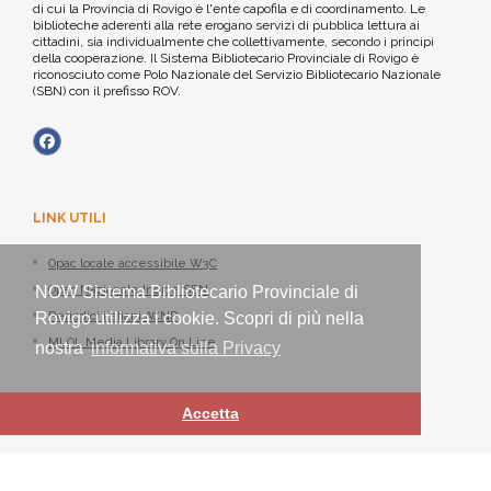
di cui la Provincia di Rovigo è l'ente capofila e di coordinamento. Le
biblioteche aderenti alla rete erogano servizi di pubblica lettura ai
cittadini, sia individualmente che collettivamente, secondo i principi
della cooperazione. Il Sistema Bibliotecario Provinciale di Rovigo è
riconosciuto come Polo Nazionale del Servizio Bibliotecario Nazionale
(SBN) con il prefisso ROV.
LINK UTILI
Opac locale accessibile W3C
Opac Nazionale Indice SBN
NOW Sistema Bibliotecario Provinciale di
Periodici italiani ACNP
Rovigo utilizza i cookie. Scopri di più nella
MLOL Media Library On Line
nostra
informativa sulla Privacy
Accetta
Sistema Bibliotecario Provinciale di Rovigo - ©
Nexus IT
2021-2026 -
Tutti i diritti riservati