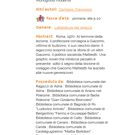
Monografia moderna
Altri autori:
Zamboni, Francesco
Fasce d'età:
primaria, età 5-10
Genere:
Letteratura per ragazzi
Abstract:
Roma, 1970. Al termine della
lezione, il professore consegna a Giacomo,
vittima di bullismo, il suo vecchio diario. Il
ragazzino scoprirà così la storia di un altro
Giacomo, il politico socialista Matteotti. Una
graphic novel che intreccia passato e
presente, sotto il segno della lezione di
coraggio che Giacomo Matteotti ha lasciato
alle nuove generazioni.
Posseduto da:
Biblioteca comunale dei
Ragazzi di Adria ; Biblioteca comunale di
Adria ; Biblioteca comunale di Ariano nel
Polesine ; Biblioteca comunale di Badia
Polesine "Gian Girolamo Bronziero" ;
Biblioteca comunale di Bagnolo di Po
"Ludovico Ariosto" ; Biblioteca comunale di
Bergantino "Fermo e Giuseppe Bellini" ;
Biblioteca comunale di Calto ; Biblioteca
comunale di Canaro ; Biblioteca comunale di
Canda ; Biblioteca comunale di
Castelguglielmo "Mattia Bortoloni" ;