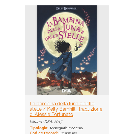
La bambina della luna e delle
stelle / Kelly Barnhill ; traduzione
di Alessia Fortunato
Milano : DEA, 2017
Tipologia:
Monografia moderna
Codice record:
LO11691398