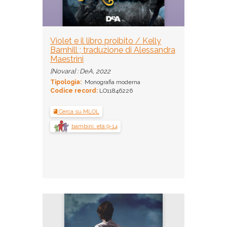
Violet e il libro proibito / Kelly
Barnhill ; traduzione di Alessandra
Maestrini
[Novara] : DeA, 2022
Tipologia:
Monografia moderna
Codice record:
LO11846226
Cerca su MLOL
bambini, età 9-14