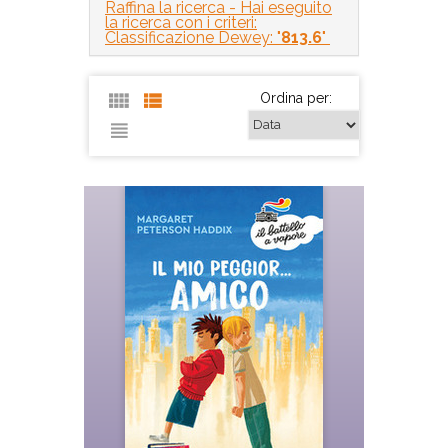
Raffina la ricerca
- Hai eseguito
la ricerca con i criteri:
Classificazione Dewey: "
813.6
"
Ordina per: