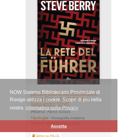
NOW Sistema Bibliotecario Provinciale di
La rete del Führer : romanzo /
Steve Berry ; traduzione di
Rovigo utilizza i cookie. Scopri di più nella
Alessandro Storti
nostra
informativa sulla Privacy
[Milano] : Nord, ©2021
Tipologia:
Monografia moderna
Codice record:
RAV2137271
Accetta
Cerca su MLOL