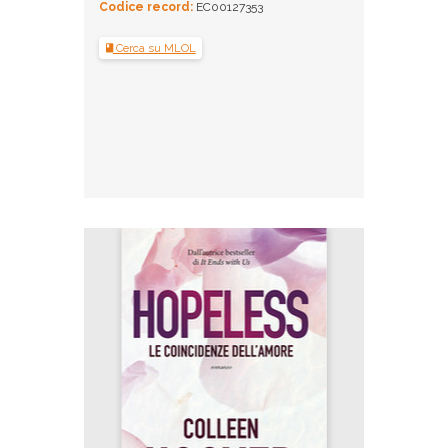
Codice record:
EC00127353
Cerca su MLOL