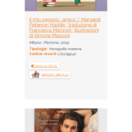
Il mio peggior... amico / Margaret
Peterson Haddix ; traduzione di
Francesca Manzoni ; illustrazioni
di Simone Massoni
Milano : Piemme, 2019
Tipologia:
Monografia moderna
Codice record:
LO11749240
Cerca su MLOL
bambini, età 9-14