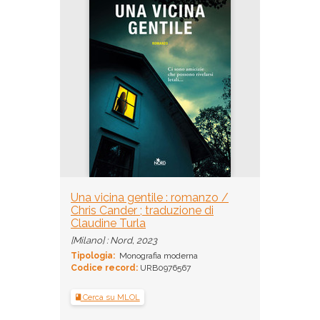
Una vicina gentile : romanzo /
Chris Cander ; traduzione di
Claudine Turla
[Milano] : Nord, 2023
Tipologia:
Monografia moderna
Codice record:
URB0976567
Cerca su MLOL