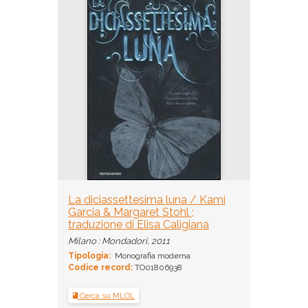
La diciassettesima luna / Kami
Garcia & Margaret Stohl ;
traduzione di Elisa Caligiana
Milano : Mondadori, 2011
Tipologia:
Monografia moderna
Codice record:
TO01806938
Cerca su MLOL