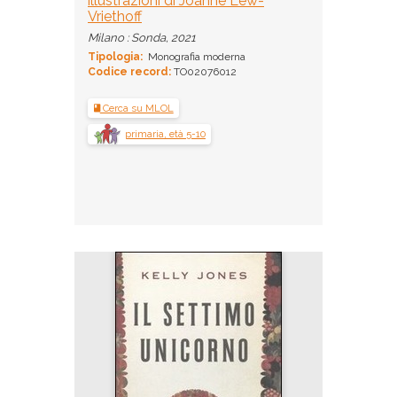
illustrazioni di Joanne Lew-
Vriethoff
Milano : Sonda, 2021
Tipologia:
Monografia moderna
Codice record:
TO02076012
Cerca su MLOL
primaria, età 5-10