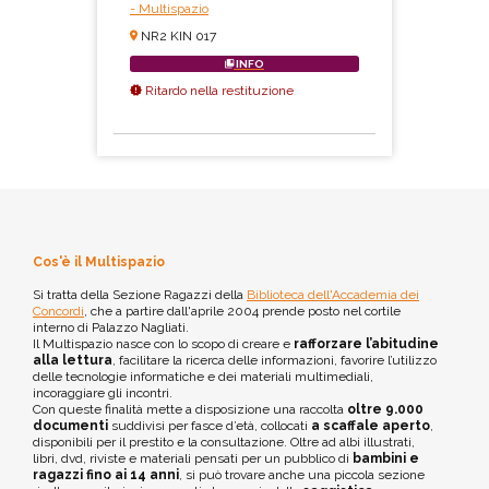
- Multispazio
NR2 KIN 017
INFO
Ritardo nella restituzione
Cos'è il Multispazio
Si tratta della Sezione Ragazzi della
Biblioteca dell'Accademia dei
Concordi
, che a partire dall'aprile 2004 prende posto nel cortile
interno di Palazzo Nagliati.
Il Multispazio nasce con lo scopo di creare e
rafforzare l’abitudine
alla lettura
, facilitare la ricerca delle informazioni, favorire l’utilizzo
delle tecnologie informatiche e dei materiali multimediali,
incoraggiare gli incontri.
Con queste finalità mette a disposizione una raccolta
oltre 9.000
documenti
suddivisi per fasce d’età, collocati
a scaffale aperto
,
disponibili per il prestito e la consultazione. Oltre ad albi illustrati,
libri, dvd, riviste e materiali pensati per un pubblico di
bambini e
ragazzi fino ai 14 anni
, si può trovare anche una piccola sezione