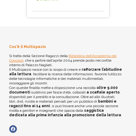
Cos'è il Multispazio
Si tratta della Sezione Ragazzi della
Biblioteca dell'Accademia dei
Concordi
, che a partire dall'aprile 2004 prende posto nel cortile
interno di Palazzo Nagliati.
Il Multispazio nasce con lo scopo di creare e
rafforzare l’abitudine
alla lettura
, facilitare la ricerca delle informazioni, favorire l’utilizzo
delle tecnologie informatiche e dei materiali multimediali,
incoraggiare gli incontri.
Con queste finalità mette a disposizione una raccolta
oltre 9.000
documenti
suddivisi per fasce d’età, collocati
a scaffale aperto
,
disponibili per il prestito e la consultazione. Oltre ad albi illustrati,
libri, dvd, riviste e materiali pensati per un pubblico di
bambini e
ragazzi fino ai 14 anni
, si può trovare anche una piccola sezione
rivolta a genitori e insegnanti che spazia dalla
saggistica
dedicata alla prima infanzia alla promozione della lettura
.