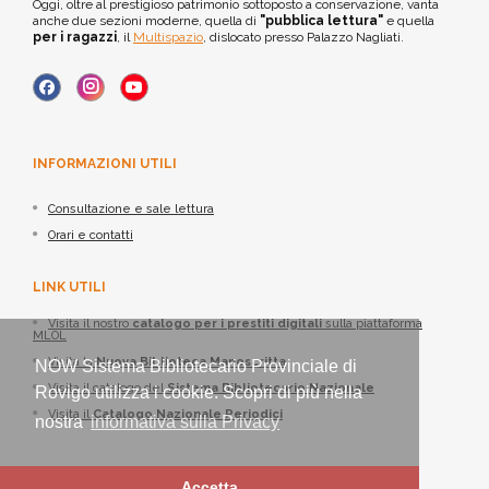
Oggi, oltre al prestigioso patrimonio sottoposto a conservazione, vanta
anche due sezioni moderne, quella di
"pubblica lettura"
e quella
per i ragazzi
, il
Multispazio
, dislocato presso Palazzo Nagliati.
INFORMAZIONI UTILI
Consultazione e sale lettura
Orari e contatti
LINK UTILI
Visita il nostro
catalogo per i prestiti digitali
sulla piattaforma
MLOL
Visita la
Nuova Biblioteca Manoscritta
NOW Sistema Bibliotecario Provinciale di
Visita il catalogo del
Sistema Bibliotecario Nazionale
Rovigo utilizza i cookie. Scopri di più nella
Visita il
Catalogo Nazionale Periodici
nostra
informativa sulla Privacy
Accetta