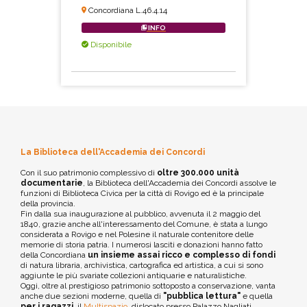
Concordiana L.46.4.14
INFO
Disponibile
La Biblioteca dell'Accademia dei Concordi
Con il suo patrimonio complessivo di
oltre 300.000 unità
documentarie
, la Biblioteca dell'Accademia dei Concordi assolve le
funzioni di Biblioteca Civica per la città di Rovigo ed è la principale
della provincia.
Fin dalla sua inaugurazione al pubblico, avvenuta il 2 maggio del
1840, grazie anche all'interessamento del Comune, è stata a lungo
considerata a Rovigo e nel Polesine il naturale contenitore delle
memorie di storia patria. I numerosi lasciti e donazioni hanno fatto
della Concordiana
un insieme assai ricco e complesso di fondi
di natura libraria, archivistica, cartografica ed artistica, a cui si sono
aggiunte le più svariate collezioni antiquarie e naturalistiche.
Oggi, oltre al prestigioso patrimonio sottoposto a conservazione, vanta
anche due sezioni moderne, quella di
"pubblica lettura"
e quella
per i ragazzi
, il
Multispazio
, dislocato presso Palazzo Nagliati.