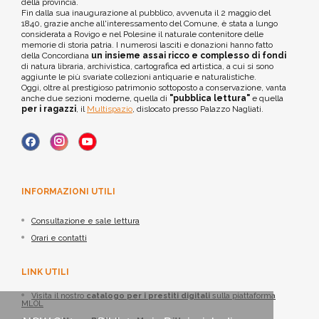
della provincia.
Fin dalla sua inaugurazione al pubblico, avvenuta il 2 maggio del
1840, grazie anche all'interessamento del Comune, è stata a lungo
considerata a Rovigo e nel Polesine il naturale contenitore delle
memorie di storia patria. I numerosi lasciti e donazioni hanno fatto
della Concordiana
un insieme assai ricco e complesso di fondi
di natura libraria, archivistica, cartografica ed artistica, a cui si sono
aggiunte le più svariate collezioni antiquarie e naturalistiche.
Oggi, oltre al prestigioso patrimonio sottoposto a conservazione, vanta
anche due sezioni moderne, quella di
"pubblica lettura"
e quella
per i ragazzi
, il
Multispazio
, dislocato presso Palazzo Nagliati.
INFORMAZIONI UTILI
Consultazione e sale lettura
Orari e contatti
LINK UTILI
Visita il nostro
catalogo per i prestiti digitali
sulla piattaforma
MLOL