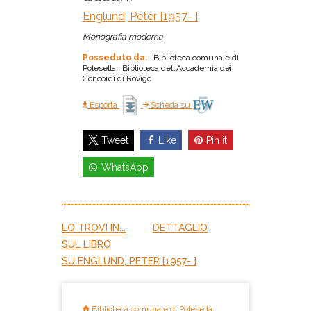
Englund, Peter [1957- ]
Monografia moderna
Posseduto da:
Biblioteca comunale di
Polesella ; Biblioteca dell'Accademia dei
Concordi di Rovigo
Esporta
Scheda su
Like
Pin it
Tweet
WhatsApp
LO TROVI IN...
DETTAGLIO
SUL LIBRO
SU ENGLUND, PETER [1957- ]
Biblioteca comunale di Polesella