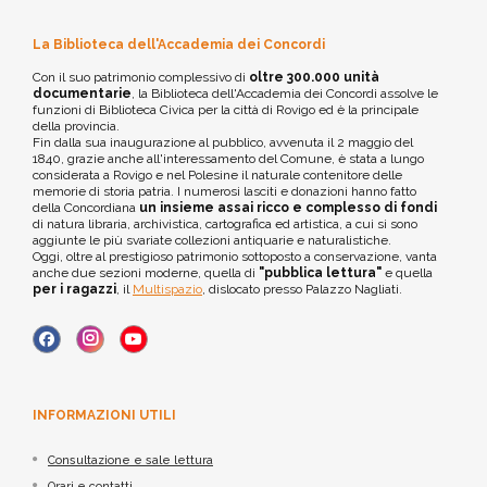
La Biblioteca dell'Accademia dei Concordi
Con il suo patrimonio complessivo di
oltre 300.000 unità
documentarie
, la Biblioteca dell'Accademia dei Concordi assolve le
funzioni di Biblioteca Civica per la città di Rovigo ed è la principale
della provincia.
Fin dalla sua inaugurazione al pubblico, avvenuta il 2 maggio del
1840, grazie anche all'interessamento del Comune, è stata a lungo
considerata a Rovigo e nel Polesine il naturale contenitore delle
memorie di storia patria. I numerosi lasciti e donazioni hanno fatto
della Concordiana
un insieme assai ricco e complesso di fondi
di natura libraria, archivistica, cartografica ed artistica, a cui si sono
aggiunte le più svariate collezioni antiquarie e naturalistiche.
Oggi, oltre al prestigioso patrimonio sottoposto a conservazione, vanta
anche due sezioni moderne, quella di
"pubblica lettura"
e quella
per i ragazzi
, il
Multispazio
, dislocato presso Palazzo Nagliati.
INFORMAZIONI UTILI
Consultazione e sale lettura
Orari e contatti