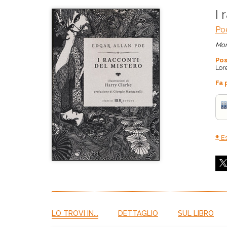
I 
Poe
Mon
Pos
Lor
Fa 
Es
LO TROVI IN...
DETTAGLIO
SUL LIBRO