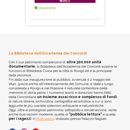
INFO
Disponibile
La Biblioteca dell'Accademia dei Concordi
Con il suo patrimonio complessivo di
oltre 300.000 unità
documentarie
, la Biblioteca dell'Accademia dei Concordi assolve le
funzioni di Biblioteca Civica per la città di Rovigo ed è la principale
della provincia.
Fin dalla sua inaugurazione al pubblico, avvenuta il 2 maggio del
1840, grazie anche all'interessamento del Comune, è stata a lungo
considerata a Rovigo e nel Polesine il naturale contenitore delle
memorie di storia patria. I numerosi lasciti e donazioni hanno fatto
della Concordiana
un insieme assai ricco e complesso di fondi
di natura libraria, archivistica, cartografica ed artistica, a cui si sono
aggiunte le più svariate collezioni antiquarie e naturalistiche.
Oggi, oltre al prestigioso patrimonio sottoposto a conservazione, vanta
anche due sezioni moderne, quella di
"pubblica lettura"
e quella
per i ragazzi
, il
Multispazio
, dislocato presso Palazzo Nagliati.